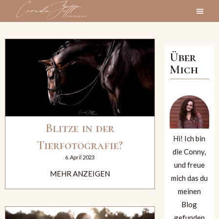
Über
Mich
Blitze in der
Hi! Ich bin
Tierfotografie?
die Conny,
6. April 2023
und freue
MEHR ANZEIGEN
mich das du
meinen
Blog
gefunden